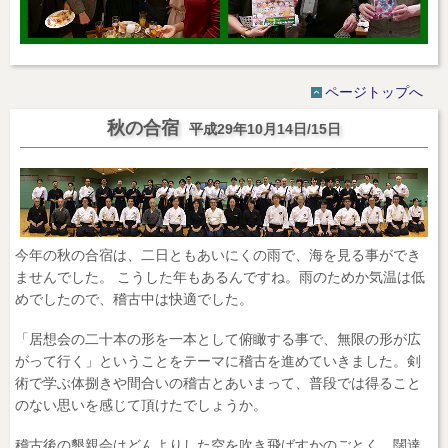
ページトップへ
秋の合宿
平成29年10月14日/15日
今年の秋の合宿は、二日ともあいにくの雨で、海を見る事ができ
ませんでした。 こうした年もあるんですね。雨のためか気温は低
めでしたので、稽古中は快適でした。
「居想会の二十本の形を一本として俯瞰する事で、無限の形が広
がって行く」ということをテーマに稽古を進めていきました。剣
術で学ぶ体捌きや間合いの稽古とあいまって、普段では得ること
のない思いを感じて頂けたでしょうか。
稽古後の懇親会はどんよりした空を吹き飛ばすかのごとく、闊達