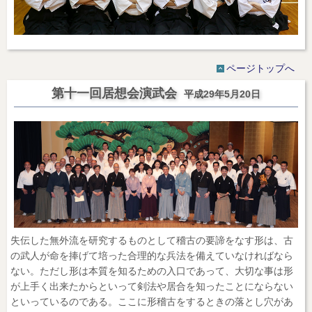
ページトップへ
第十一回居想会演武会
平成29年5月20日
失伝した無外流を研究するものとして稽古の要諦をなす形は、古
の武人が命を捧げて培った合理的な兵法を備えていなければなら
ない。ただし形は本質を知るための入口であって、大切な事は形
が上手く出来たからといって剣法や居合を知ったことにならない
といっているのである。ここに形稽古をするときの落とし穴があ