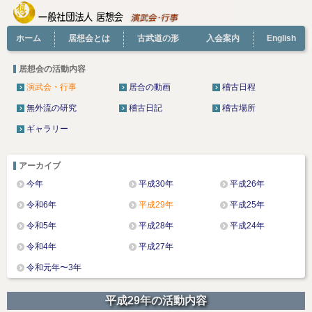
ホーム
居想会とは
古武道の形
入会案内
English
居想会の活動内容
演武会・行事
居合の動画
稽古日程
無外流の研究
稽古日記
稽古場所
ギャラリー
アーカイブ
今年
平成30年
平成26年
令和6年
平成29年
平成25年
令和5年
平成28年
平成24年
令和4年
平成27年
令和元年〜3年
平成29年の活動内容