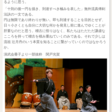
るように思う。
「十則の後一円を描き、到達すべき極みを表した」無外流真傅剣
法訣の一文である。
円は無限であり終わりが無い。即ち到達することを目的とせず、
日々小さくとも自分に大切な何かを発見し前に進んでゆくことが
肝要なのだと思う。稽古に悟りはなく、私たちはただただ謙虚な
こころを持って稽古を積み重ねていくのみである。それで少しは
流祖 辻月丹のいう本質を知ることに繋がっていくのではなかろう
か。
演武会冊子より一部抜粋 関戸光賀