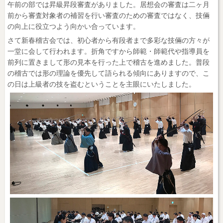
午前の部では昇級昇段審査がありました。居想会の審査は二ヶ月
前から審査対象者の補習を行い審査のための審査ではなく、技倆
の向上に役立つよう向かい合っています。
さて新春稽古会では、初心者から有段者まで多彩な技倆の方々が
一堂に会して行われます。折角ですから師範・師範代や指導員を
前列に置きまして形の見本を行った上で稽古を進めました。普段
の稽古では形の理論を優先して語られる傾向にありますので、こ
の日は上級者の技を盗むということを主眼にいたしました。