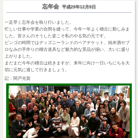
忘年会
平成29年12月9日
一足早く忘年会を執り行いました。
忙しい仕事や学業の合間を縫って、今年一年よく稽古に勤しみま
した。皆さんのそうした姿こそ私のやる気の元です。
ビンゴの時間ではディズニーランドのペアチケット、純米酒やプ
ロなみの手作りの稽古道具など魅力的な景品が揃い、大いに盛り
上がりました。
まだまだ今年の稽古は続きますが、来年に向け一日いちにちを大
切に元気に過して行きましょう。
記：関戸光賀